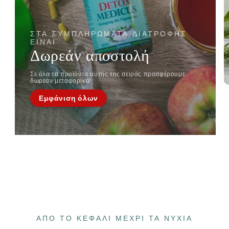
ΣΤΑ ΣΥΜΠΛΗΡΏΜΑΤΑ ΔΙΑΤΡΟΦΉΣ
ΕΊΝΑΙ
Δωρεάν αποστολή
Σε όλα τα προϊόντα αυτής της σειράς προσφέρουμε
δωρεάν μεταφορικά!
Εμφάνιση όλων
ΑΠΌ ΤΟ ΚΕΦΆΛΙ ΜΈΧΡΙ ΤΑ ΝΎΧΙΑ