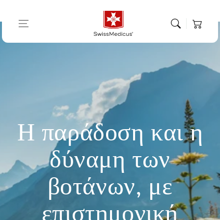
Μετάβαση στο
Καλάθι
περιεχόμενο
αγορών
Η παράδοση και η
δύναμη των
βοτάνων, με
επιστημονική