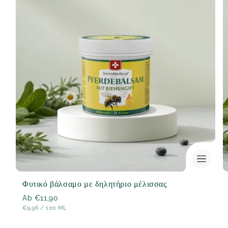
Φυτικό βάλσαμο με δηλητήριο μέλισσας
Normaler
Ab €11,90
STÜCK
ΑΝΆ
€9,96
/
100 ML
Preis