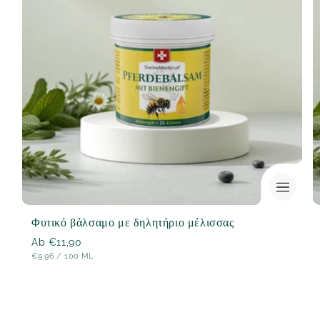
Φυτικό βάλσαμο με δηλητήριο μέλισσας
Normaler
Ab €11,90
STÜCK
ΑΝΆ
€9,96
/
100 ML
Preis